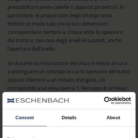
prestabilita tramite tabelle o appositi proiettori. In
particolare, le proporzioni degli ottotipi sono
definite in modo tale che le loro dimensioni
corrispondano sempre a cinque volte lo spessore
del tratto e, nel caso degli anelli di Landolt, anche
l’apertura dell’anello.
Se durante la misurazione del visus si riesce ancora
a distinguere un ottotipo in cui lo spessore del tratto
appare inferiore a un minuto d’angolo, ciò
corrisponde a un visus pari a 1. Nel caso di un visus
pari solo a 0,5, l’ottotipo deve essere di dimensione
doppia per poter essere riconosciuto.
Consent
Details
About
Quando gli occhiali non bastano
più