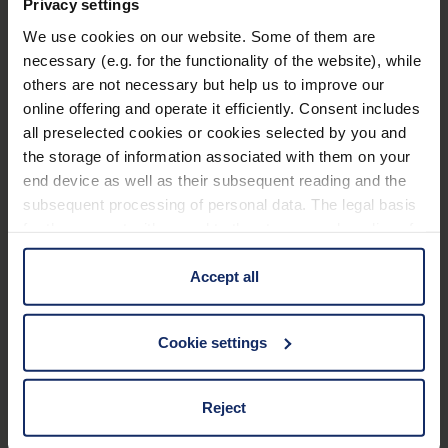
Privacy settings
We use cookies on our website. Some of them are
Se l’acuità visiva non è sufficiente nonostante una
necessary (e.g. for the functionality of the website), while
correzione ottimale (visuscc), l’abbassamento del
others are not necessary but help us to improve our
visus può essere compensato con un ingrandimento
online offering and operate it efficiently. Consent includes
delle immagini nella retina. Il grado di ingrandimento
all preselected cookies or cookies selected by you and
è definito dalla necessità di ingrandimento, calcolata
the storage of information associated with them on your
nel seguente modo:
end device as well as their subsequent reading and the
subsequent processing of personal data. The legal basis
ingrandimento necessario = visus
for the consent with regard to the storage and reading of
information is Art. 25 para. 1 TDDDG and with regard to
necessario/visus
cc
the processing of personal data Art. 6 para. 1 lit. a
Accept all
GDPR. We also use cookies from third-party providers.
Il
visus necessario
dipende dalla specifica funzione
You can find a list of cookies under "Details". In these
visiva e può variare notevolmente:
Cookie settings
cases, the consent in these cases the transfer of data to
third countries, in particular to the U.S.A.
Reject
Visus necessario
Funzione visiva
You can consent to the use of non-essential cookies by