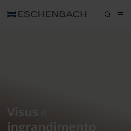
Visus
e
ingrandimento