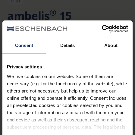
Filtri
®
ambelis
15
Art. Nr. 1663415
Vantaggi
Consent
Details
About
Protezione completa degli occhi contro i danni
dell‘irradiazione solare e il fastidio del riverbero
Privacy settings
Migliore visione ad alto contrasto
We use cookies on our website. Some of them are
L‘estetica accattivante di ambelis li fa sembrare
necessary (e.g. for the functionality of the website), while
dei normali occhiali da sole
others are not necessary but help us to improve our
online offering and operate it efficiently. Consent includes
Migliore percezione dei colori rispetto ai semplici
all preselected cookies or cookies selected by you and
occhiali con filtri cut-off
the storage of information associated with them on your
Ideali in caso di permanenza prolungata
end device as well as their subsequent reading and the
all‘aperto, per praticare sport invernali, se gli
subsequent processing of personal data. The legal basis
occhi sono sensibili alle luci abbaglianti, se si
for the consent with regard to the storage and reading of