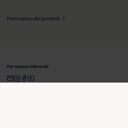
Panoramica dei prodotti
Per restare informati
Perché Eschenbach?
Eschenbach è leader mondiale nel mercato degli ausili
visivi.
Eschenbach è garanzia di innovazione e qualità di marca
“Made in Germany“.