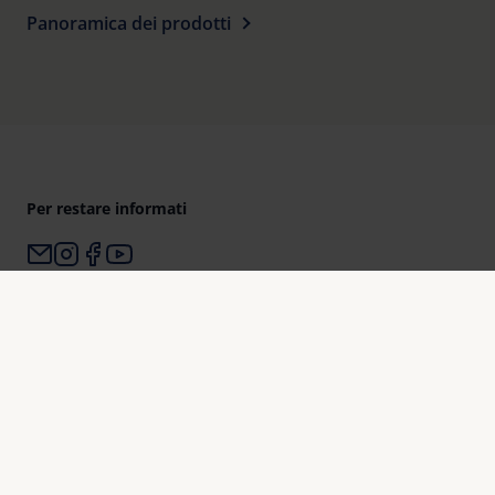
Panoramica dei prodotti
Per restare informati
Perché Eschenbach?
Eschenbach è leader mondiale nel mercato degli ausili
visivi.
Eschenbach è garanzia di innovazione e qualità di marca
“Made in Germany“.
Eschenbach è partner di negozi di ottica e la prima scelta
per il miglioramento della vista.