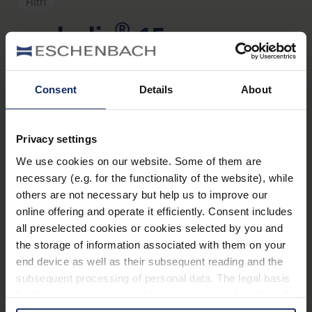
Filtri
®
ambelis
15
Art. Nr. 1663915
Vantaggi
Consent
Details
About
Protezione completa degli occhi contro i danni
dell‘irradiazione solare e il fastidio del riverbero
Privacy settings
Migliore visione ad alto contrasto
We use cookies on our website. Some of them are
necessary (e.g. for the functionality of the website), while
L‘estetica accattivante di ambelis li fa sembrare
others are not necessary but help us to improve our
dei normali occhiali da sole
online offering and operate it efficiently. Consent includes
Migliore percezione dei colori rispetto ai semplici
all preselected cookies or cookies selected by you and
the storage of information associated with them on your
occhiali con filtri cut-off
end device as well as their subsequent reading and the
Ideali in caso di permanenza prolungata
subsequent processing of personal data. The legal basis
all‘aperto, per praticare sport invernali, se gli
for the consent with regard to the storage and reading of
occhi sono sensibili alle luci abbaglianti, se si
information is Art. 25 para. 1 TDDDG and with regard to