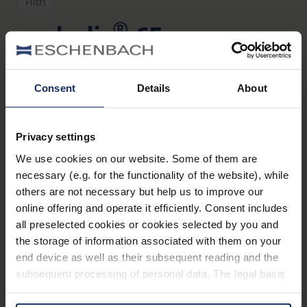
Filtri
®
ambelis
65
Art. Nr. 1663865
Vantaggi
Consent
Details
About
Protezione completa degli occhi contro i danni
dell‘irradiazione solare e il fastidio del riverbero
Privacy settings
Migliore visione ad alto contrasto
We use cookies on our website. Some of them are
necessary (e.g. for the functionality of the website), while
L‘estetica accattivante di ambelis li fa sembrare
others are not necessary but help us to improve our
dei normali occhiali da sole
online offering and operate it efficiently. Consent includes
Migliore percezione dei colori rispetto ai semplici
all preselected cookies or cookies selected by you and
the storage of information associated with them on your
occhiali con filtri cut-off
end device as well as their subsequent reading and the
Ideali in caso di permanenza prolungata
subsequent processing of personal data. The legal basis
all‘aperto, per praticare sport invernali, se gli
for the consent with regard to the storage and reading of
occhi sono sensibili alle luci abbaglianti, se si
information is Art. 25 para. 1 TDDDG and with regard to