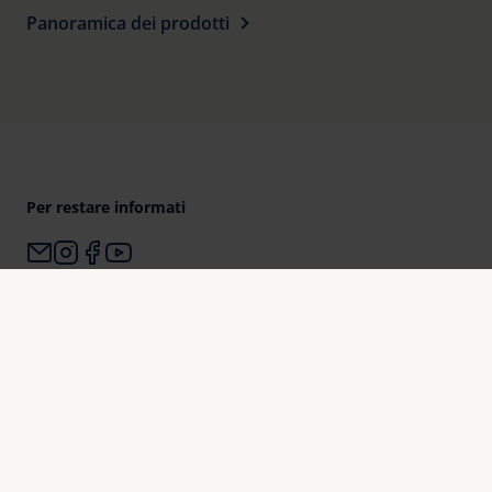
Panoramica dei prodotti
Per restare informati
Perché Eschenbach?
Eschenbach è leader mondiale nel mercato degli ausili
visivi.
Eschenbach è garanzia di innovazione e qualità di marca
“Made in Germany“.
Eschenbach è partner di negozi di ottica e la prima scelta
per il miglioramento della vista.