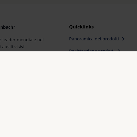
Quicklinks
enbach?
Panoramica dei prodotti
 leader mondiale nel
ausili visivi.
Registrazione prodotti
 garanzia di innovazione
Trova un rivenditore
 marca “Made in Germany“.
Contatto
 partner di negozi di
ima scelta per il
 della vista.
Impronta
FAQ
Dichiarazioni di conformità e certificati
Protezion