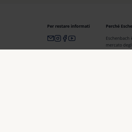
Per restare informati
Perché Esch
Eschenbach è
mercato degli 
Eschenbach è
e qualità di
Eschenbach è
ottica e la pr
miglioramento
© Eschenbach Optik GmbH 2026