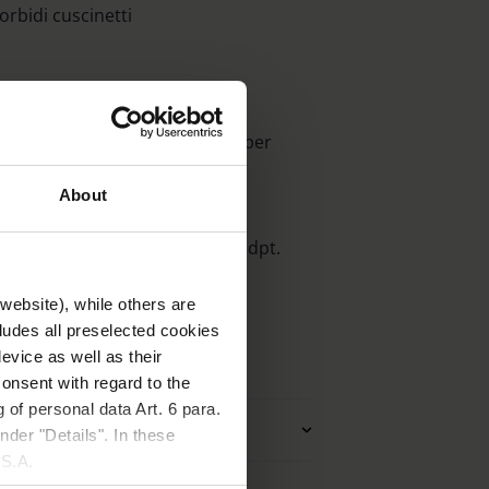
rbidi cuscinetti
nza montatura con lente PXM® per
va di distorsioni.
About
a pratica custodia.
a 4,0 dpt con incrementi di 0,5 dpt.
website), while others are
cludes all preselected cookies
evice as well as their
onsent with regard to the
 of personal data Art. 6 para.
tro applicazione
nder "Details". In these
U.S.A.