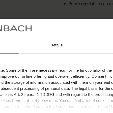
Ponte regolabile con mo
Dotazione
Occhiali da lettura se
un'immagine nitida e pri
Details
Vari design, compresa l
Potenzialità da 1,0 dpt 
Aste in plastica (PC).
. Some of them are necessary (e.g. for the functionality of the 
improve our online offering and operate it efficiently. Consent in
Dati tecnici
nd the storage of information associated with them on your end d
ubsequent processing of personal data. The legal basis for the c
ation is Art. 25 para. 1 TDDDG and with regard to the processing
Fil
okies from third-party providers. You can find a list of cookies u
ses the transfer of data to third countries, in particular to the 