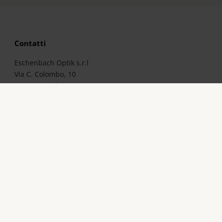
Contatti
Eschenbach Optik s.r.l
Via C. Colombo, 10
I-20066 - Melzo (MI)
Telefono: 02 95737689
Telefax: 02 95737706
E-Mail:
mail@eschenbach-optik.it
e dei dati
Cookie
Informazioni legali
Contatto