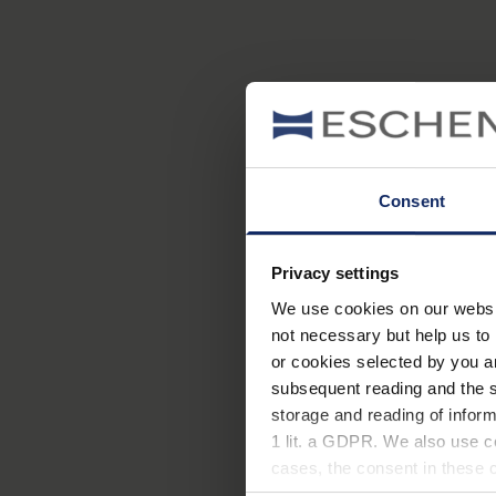
Consent
Privacy settings
We use cookies on our website
not necessary but help us to 
or cookies selected by you a
subsequent reading and the s
storage and reading of inform
1 lit. a GDPR. We also use co
cases, the consent in these ca