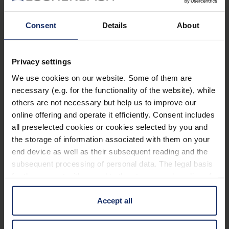
Articolo
Lente
Ingrandimento
operativa
circa
Consent
Details
About
16455
binoculare
1,7 x* / 2,5 dpt
400 mm
Privacy settings
250
We use cookies on our website. Some of them are
16451
binoculare
2,0 x* / 2,5 dpt
mm**
necessary (e.g. for the functionality of the website), while
others are not necessary but help us to improve our
16452
binoculare
2,5 x* / 5,0 dpt
180 mm
online offering and operate it efficiently. Consent includes
all preselected cookies or cookies selected by you and
3,0 x* / 7,75
the storage of information associated with them on your
16453
binoculare
130 mm
dpt
end device as well as their subsequent reading and the
subsequent processing of personal data. The legal basis
4,0 x* / 16,0
for the consent with regard to the storage and reading of
16454
monoculare
55 mm
dpt
information is Art. 25 para. 1 TDDDG and with regard to
the processing of personal data Art. 6 para. 1 lit. a
Accept all
7,0 x* / 28,0
GDPR. We also use cookies from third-party providers.
16457
monoculare
32 mm
dpt
You can find a list of cookies under "Details". In these