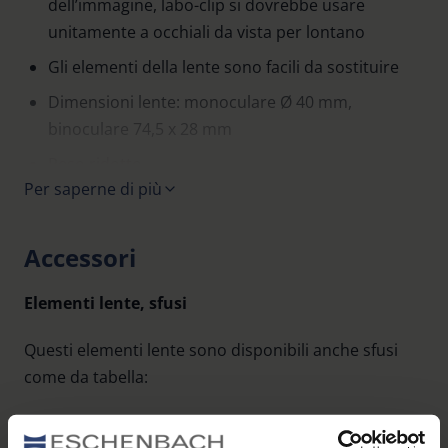
dell’immagine, labo-clip si dovrebbe usare
unitamente a occhiali da vista per lontano
Gli elementi della lente sono facili da sostituire
Dimensioni lente: monoculare Ø 40 mm,
binoculare 74,5 x 28 mm
Peso ridotto
Per saperne di più
Clip in vetroresina
La fornitura avviene in un astuccio
Accessori
Elementi lente, sfusi
Questi elementi lente sono disponibili anche sfusi
come da tabella:
Distanza