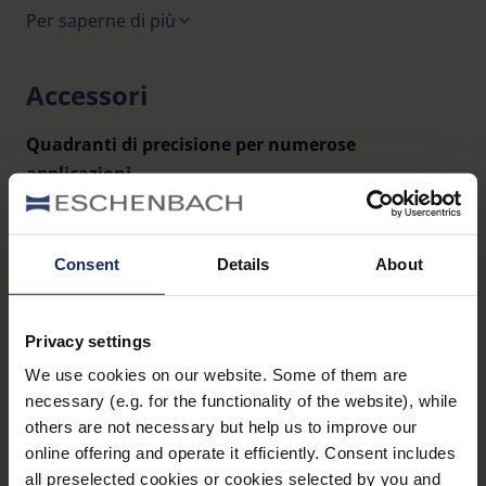
Per saperne di più
misura 20 mm, suddivisione 1/10 mm, grandezza:
23 mm Ø
Accessori
Custodia in poliammide rinforzata con fibra di
vetro
Quadranti di precisione per numerose
La fornitura avviene in una robusta scatola in
applicazioni
plastica con lo spazio per altri quadranti
Codici: 115201, 115202, 115203, 115204
Consent
Details
About
1154 Sistema di illuminazione a LED
Privacy settings
We use cookies on our website. Some of them are
Impugnatura a batteria con illuminazione a LED
necessary (e.g. for the functionality of the website), while
da utilizzare con le lenti di precisione 11547 e
others are not necessary but help us to improve our
115410
online offering and operate it efficiently. Consent includes
Convertitore Step-Up per un'illuminazione
all preselected cookies or cookies selected by you and