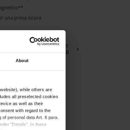
agnetico**
r una presa sicura
77
Dichiarazione_di_conformita_UE_optaro_universal_stand_it.pdf
KB
About
website), while others are
cludes all preselected cookies
evice as well as their
onsent with regard to the
 of personal data Art. 6 para.
nder "Details". In these