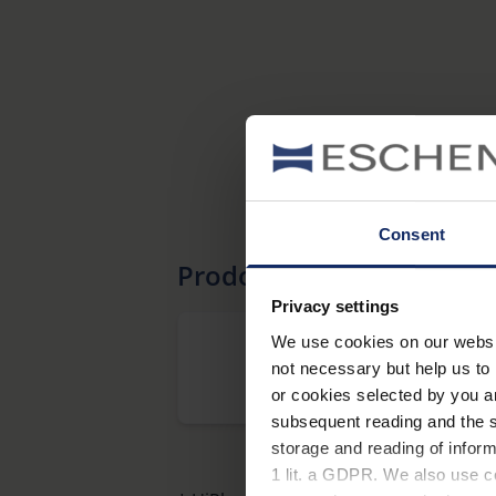
Consent
Prodotti correlati
Privacy settings
We use cookies on our website
not necessary but help us to 
®
optaro
or cookies selected by you a
subsequent reading and the s
storage and reading of inform
1 lit. a GDPR. We also use co