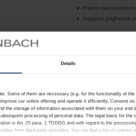
Pratico meccanismo m
Supporto pieghevole pe
Materiale
Details
. Some of them are necessary (e.g. for the functionality of the 
improve our online offering and operate it efficiently. Consent in
nd the storage of information associated with them on your end d
ubsequent processing of personal data. The legal basis for the c
ation is Art. 25 para. 1 TDDDG and with regard to the processing
okies from third-party providers. You can find a list of cookies u