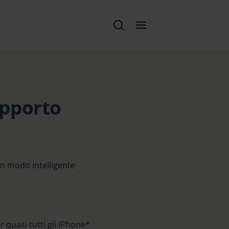
pporto
in modo intelligente
 quasi tutti gli iPhone*