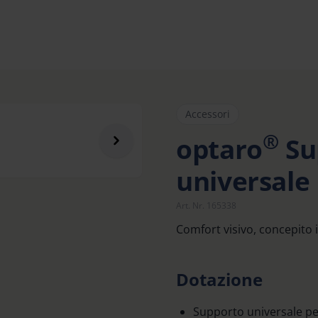
Accessori
®
optaro
Su
universale
Art. Nr. 165338
Comfort visivo, concepito 
Dotazione
Supporto universale per