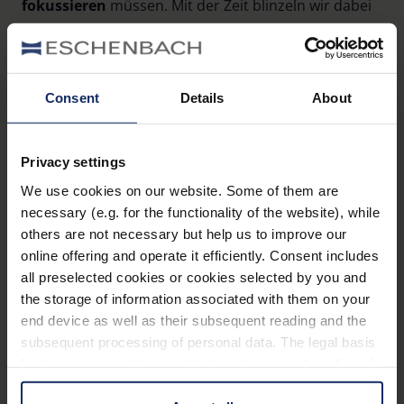
fokussieren
müssen. Mit der Zeit blinzeln wir dabei
seltener, die Augenoberfläche trocknet leichter aus
und das Sehen fällt zunehmend schwerer. Gerade im
Winter, wenn trockene Heizungsluft und kalter Wind
Consent
Details
About
die Augen zusätzlich reizen, kann das
schnell
unangenehm
werden.
Privacy settings
Die gute Nachricht:
Es gibt einen einfachen Weg,
We use cookies on our website. Some of them are
wie Sie dem entgegenwirken können. In bewussten
necessary (e.g. for the functionality of the website), while
Bildschirmpausen
dürfen Ihre Augen entspannen.
others are not necessary but help us to improve our
Etwa indem Sie alle 20 Minuten für ein paar
online offering and operate it efficiently. Consent includes
Sekunden einen Punkt in der Ferne fokussieren oder
all preselected cookies or cookies selected by you and
die Augen sanft schließen. Ebenso wirkungsvoll ist
the storage of information associated with them on your
es, regelmäßig aufzustehen, sich zu strecken oder
end device as well as their subsequent reading and the
ein paar Schritte zu gehen. Das bringt
wohltuende
subsequent processing of personal data. The legal basis
Abwechslung
.
for the consent with regard to the storage and reading of
information is Art. 25 para. 1 TDDDG and with regard to