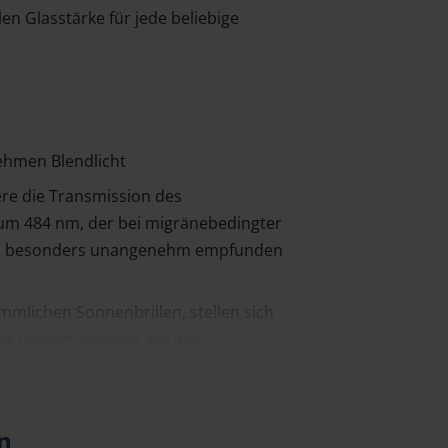
len Glasstärke für jede beliebige
ehmen Blendlicht
re die Transmission des
um 484 nm, der bei migränebedingter
als besonders unangenehm empfunden
mlichen Sonnenbrillen, stellen sich
is Gläsern weniger auf das
werden beim Absetzen der Brille
erhältlich 25%, 50% und 75%, je nach
n