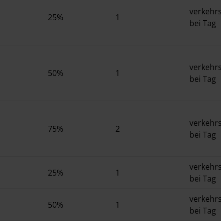
verkehrs
25%
1
bei Tag
verkehrs
50%
1
bei Tag
verkehrs
75%
2
bei Tag
verkehrs
25%
1
bei Tag
verkehrs
50%
1
bei Tag