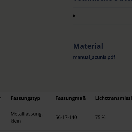
Verwendungszweck und
Schützen vor UV-Strahl
DIN EN ISO 12312-1
Lieferbar in verschie
oder als Vorhänger
Material
Auch als XL-Fassung z
Korrektionsfassung erhä
manual_acunis.pdf
Brillenfassungen mit e
breit angesetzten Büge
Lieferung erfolgt mit p
Die Metallfassungen kl
r
Fassungstyp
Fassungmaß
Lichttransmiss
lieferbar für die Vergla
Metallfassung,
56-17-140
75 %
klein