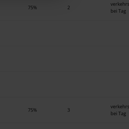
cy
|
Imprint
verkehrs
75%
2
bei Tag
verkehrs
75%
3
bei Tag