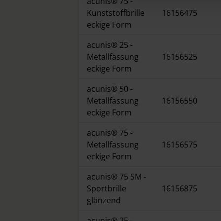
acunis® 75 -
Further information on the p
Kunststoffbrille
16156475
eckige Form
acunis® 25 -
Metallfassung
16156525
eckige Form
acunis® 50 -
Metallfassung
16156550
eckige Form
acunis® 75 -
Metallfassung
16156575
eckige Form
acunis® 75 SM -
Sportbrille
16156875
glänzend
acunis® 25 -