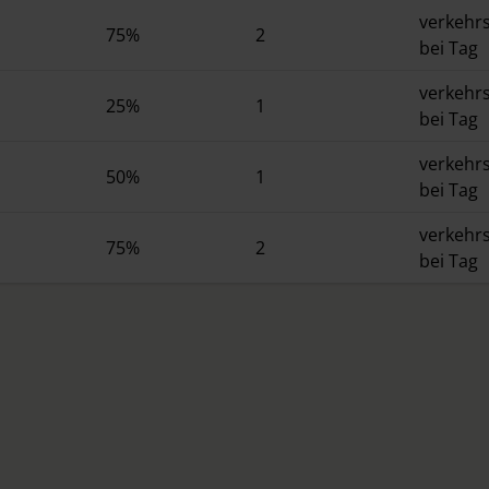
verkehrs
75%
2
bei Tag
verkehrs
25%
1
bei Tag
verkehrs
50%
1
bei Tag
verkehrs
75%
2
bei Tag