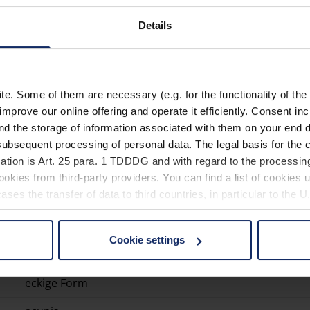
Unisex
60-18-133
14,7 %
Details
Vorhänger
60-11
75 %
. Some of them are necessary (e.g. for the functionality of the 
Vorhänger
60-11
50 %
improve our online offering and operate it efficiently. Consent in
nd the storage of information associated with them on your end d
ubsequent processing of personal data. The legal basis for the c
Vorhänger
60-11
25 %
ation is Art. 25 para. 1 TDDDG and with regard to the processing
okies from third-party providers. You can find a list of cookies u
acunis
ses the transfer of data to third countries, in particular to the 
Kunststoffbrille
54-18-140
75 %
eckige Form
Cookie settings
 non-essential cookies by clicking on the "Accept all" button or
acunis
our settings at any time and deselect cookies at any time (in th
Kunststoffbrille
54-18-140
50 %
eckige Form