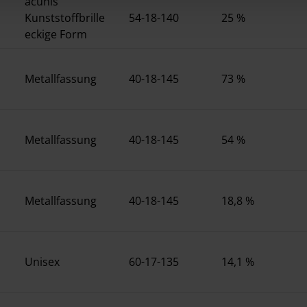
acunis
rocedures used and your rights can be found in our
Privacy Poli
Kunststoffbrille
54-18-140
25 %
eckige Form
Metallfassung
40-18-145
73 %
Metallfassung
40-18-145
54 %
Metallfassung
40-18-145
18,8 %
Unisex
60-17-135
14,1 %