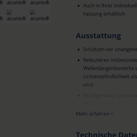
Auch in Ihrer individuel
Fassung erhältlich
Ausstattung
Schützen vor unangen
Reduzieren insbesonde
Wellenlängenbereichs 
Lichtempfindlichkeit 
wird
Im Gegensatz zu herköm
die Augen mit den acun
„Dunkelsehen“ ein und 
Mehr erfahren
weniger geblendet
In drei Tönungsgraden 
Technische Date