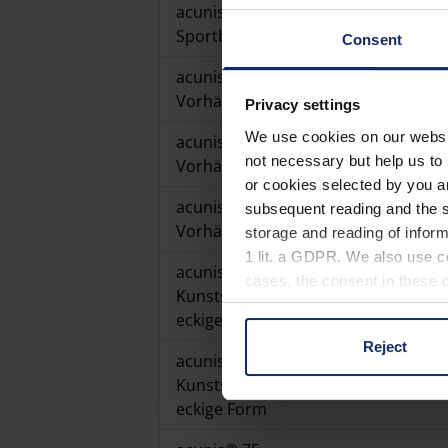
acunis® 75 SM -
16155875
Sportbrille matt
Consent
acunis® 25 -
16156125
Vorhänger
Privacy settings
We use cookies on our website
acunis® 50 -
16156150
not necessary but help us to 
Vorhänger
or cookies selected by you a
acunis® 75 -
subsequent reading and the s
16156175
Vorhänger
storage and reading of inform
1 lit. a GDPR. We also use co
acunis® 25 -
cases, the consent in these ca
Kunststoffbrille
16156425
eckige Form
Reject
You can consent to the use of
acunis® 50 -
on "Reject". You can access y
Kunststoffbrille
16156450
footer of our website).
eckige Form