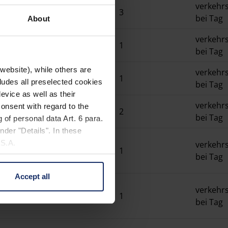
verkehrs
75%
3
bei Tag
About
verkehrs
25%
1
bei Tag
website), while others are
verkehrs
50%
1
cludes all preselected cookies
bei Tag
evice as well as their
verkehrs
onsent with regard to the
75%
2
bei Tag
 of personal data Art. 6 para.
nder "Details". In these
U.S.A.
verkehrs
25%
1
bei Tag
Accept all
 change your mind by clicking
verkehrs
e Privacy Policy and in the
50%
1
bei Tag