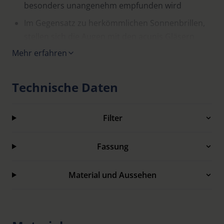
besonders unangenehm empfunden wird
Im Gegensatz zu herkömmlichen Sonnenbrillen,
stellen sich die Augen mit den acunis Gläsern
weniger auf das „Dunkelsehen“ ein und werden
Mehr erfahren
beim Absetzen der Brille weniger geblendet
In drei Tönungsgraden erhältlich 25%, 50% und
Technische Daten
75%, je nach Verwendungszweck und Stärke des
Blendempfindens
Filter
Schützen vor UV-Strahlung und sind
verkehrstauglich nach DIN EN ISO 12312-1
Fassung
Lieferbar in verschiedenen Fassungsmodellen
und -größen oder als Vorhänger
Material und Aussehen
Auch als XL-Fassung zum Überziehen über die
eigene Korrektionsfassung erhältlich.
Lieferung erfolgt mit passendem Etui.