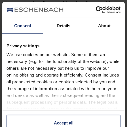
Consent
Details
About
Privacy settings
We use cookies on our website. Some of them are
necessary (e.g. for the functionality of the website), while
others are not necessary but help us to improve our
Filter
online offering and operate it efficiently. Consent includes
®
acunis
25 -
all preselected cookies or cookies selected by you and
the storage of information associated with them on your
Metallfassung (groß)
end device as well as their subsequent reading and the
subsequent processing of personal data. The legal basis
Art. Nr. 1615425
for the consent with regard to the storage and reading of
information is Art. 25 para. 1 TDDDG and with regard to
Vorteile
the processing of personal data Art. 6 para. 1 lit. a
Accept all