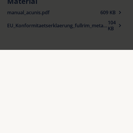
Material
Die Metallfassungen klein und groß sind auch
manual_acunis.pdf
609 KB
unverglast lieferbar für die Verglasung mit
104
individuellen Stärken.
EU_Konformitaetserklaerung_fullrim_metal_spectacle-frames_sun_protection_de.pdf
KB
Produktübersicht
Informiert bleiben
Warum Eschenbach?