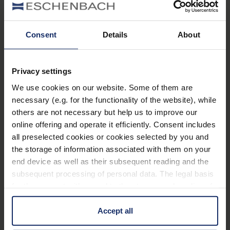
Art. Nr. 166315015
Vorteile
Consent
Details
About
Rundumschutz für die Augen vor schädlichen
Sonnenstrahlen und störender Blendung
Privacy settings
Verbessern des Kontrastsehens
We use cookies on our website. Some of them are
necessary (e.g. for the functionality of the website), while
Gutes Aussehen und verbesserte
others are not necessary but help us to improve our
Farbwahrnehmung gegenüber reinen
online offering and operate it efficiently. Consent includes
Kantenfilterbrillen
all preselected cookies or cookies selected by you and
Auch in Ihrer individuellen Glasstärke für jede
the storage of information associated with them on your
end device as well as their subsequent reading and the
beliebige Fassung erhältlich
subsequent processing of personal data. The legal basis
for the consent with regard to the storage and reading of
Ausstattung
information is Art. 25 para. 1 TDDDG and with regard to
the processing of personal data Art. 6 para. 1 lit. a
Accept all
100% UV-Schutz und bis zu 99%
GDPR. We also use cookies from third-party providers.