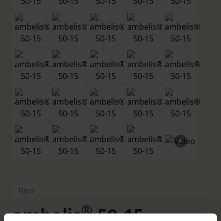
Filter
®
ambelis
50-15