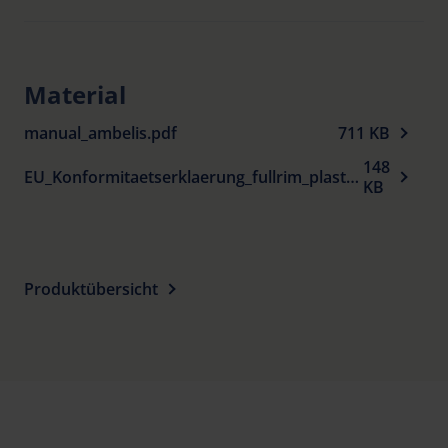
Material
manual_ambelis.pdf
711 KB
148
EU_Konformitaetserklaerung_fullrim_plastic_spectacle_frames_sun_protection_de.pdf
KB
Produktübersicht