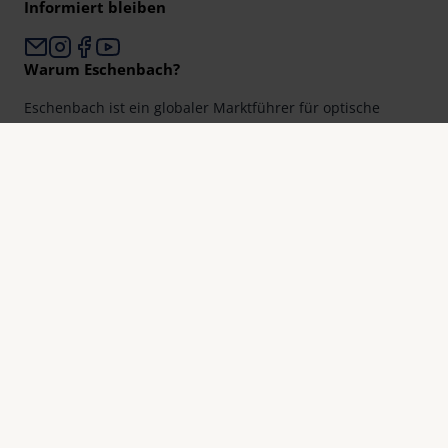
Informiert bleiben
Warum Eschenbach?
Eschenbach ist ein globaler Marktführer für optische
Sehhilfen.
Eschenbach ist Garant für Innovation und Markenqualität
„Made in Germany“.
Eschenbach ist Partner der Optiker und erste Wahl für
besseres Sehen.
Quicklinks
Produktübersicht
Produktregistrierung
Händler finden
Kontakt & Adressen