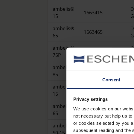
ambelis®
D
1663415
15
G
ambelis®
D
1663465
65
G
ambelis®
D
1663475P
75P
G
ambelis®
D
1663485
85
G
Consent
ambelis®
1663515
H
15
Privacy settings
ambelis®
We use cookies on our website
1663565
H
65
not necessary but help us to 
or cookies selected by you a
ambelis®
k
166315015
subsequent reading and the s
50-15
F