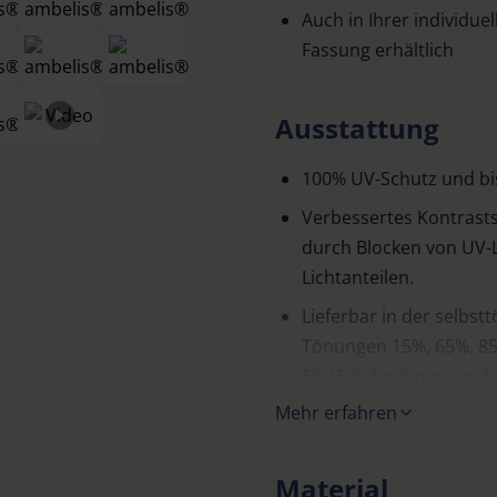
Auch in Ihrer individuel
Fassung erhältlich
Ausstattung
100% UV-Schutz und bis
Verbessertes Kontrast
durch Blocken von UV-L
Lichtanteilen.
Lieferbar in der selbst
Tönungen 15%, 65%, 85
50-15%, für Innen- und
Mehr erfahren
Die selbsttönenden Glä
bei jedem Licht.
Material
Belüftungsschlitze geg