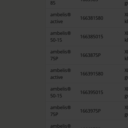
85
g
ambelis®
X
166381580
active
k
ambelis®
X
166385015
50-15
k
ambelis®
X
1663875P
75P
k
ambelis®
X
166391580
active
g
ambelis®
X
166395015
50-15
g
ambelis®
X
1663975P
75P
g
ambelis®