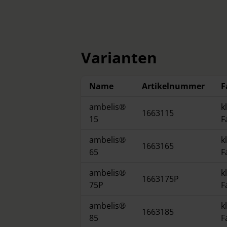
Varianten
Name
Artikelnummer
F
ambelis®
k
1663115
15
F
ambelis®
k
1663165
65
F
ambelis®
k
1663175P
75P
F
ambelis®
k
1663185
85
F