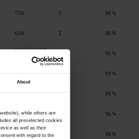
15%
1
98 %
65%
2
96 %
polarisierend
2
96 %
75%
85%
3
99 %
About
15%
1
98 %
website), while others are
65%
2
96 %
cludes all preselected cookies
evice as well as their
50-15%
2
98 %
onsent with regard to the