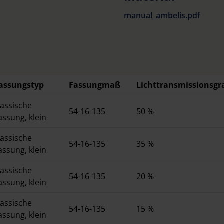
Mittelteil.
manual_ambelis.pdf
Lieferbar in verschie
oder als Vorhänger.
Auch als XL-Fassung z
Korrektionsfassung erhä
Brillenfassungen mit e
assungstyp
Fassungmaß
Lichttransmissionsgr
breit angesetzten Büge
lassische
54-16-135
50 %
Lieferung erfolgt mit p
assung, klein
lassische
54-16-135
35 %
assung, klein
lassische
54-16-135
20 %
assung, klein
lassische
54-16-135
15 %
assung, klein