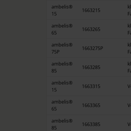
ambelis®
k
1663215
15
F
ambelis®
k
1663265
65
F
ambelis®
k
1663275P
75P
F
ambelis®
k
1663285
85
F
ambelis®
1663315
V
15
ambelis®
1663365
V
65
ambelis®
1663385
V
85