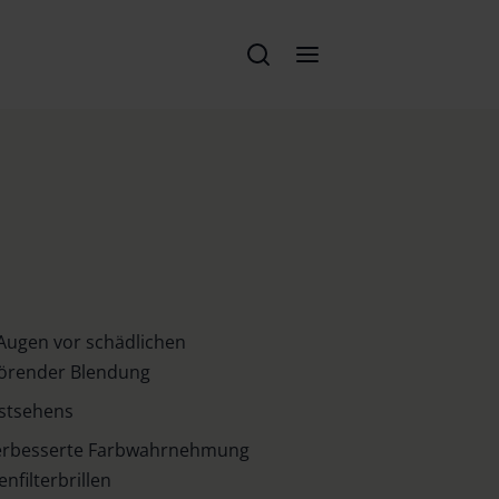
Augen vor schädlichen
törender Blendung
stsehens
erbesserte Farbwahrnehmung
nfilterbrillen