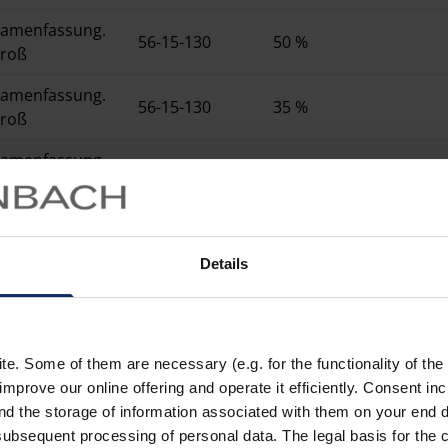
amenfassung.
56-15-130
50 %
roß
amenfassung.
56-15-130
35 %
roß
amenfassung.
56-15-130
20 %
roß
amenfassung.
56-15-130
15 %
roß
Details
erren
58-16-130
50 %
. Some of them are necessary (e.g. for the functionality of the 
erren
58-16-130
35 %
improve our online offering and operate it efficiently. Consent in
nd the storage of information associated with them on your end d
lassische
54-16-135
35 %
ubsequent processing of personal data. The legal basis for the c
assung, klein