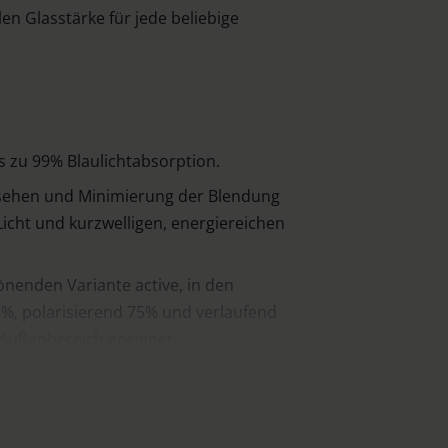
len Glasstärke für jede beliebige
 zu 99% Blaulichtabsorption.
sehen und Minimierung der Blendung
icht und kurzwelligen, energiereichen
tönenden Variante active, in den
%, polarisierend 75% und verlaufend
 Außenbereich geeignet.
ser ambelis active schützen das Auge
en Beschlagen zwischen Bügel und