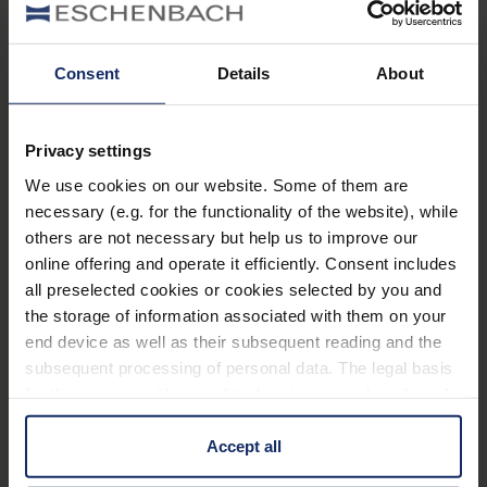
Filter
®
ambelis
50-15
Consent
Details
About
Art. Nr. 166355015
Vorteile
Privacy settings
Rundumschutz für die Augen vor schädlichen
We use cookies on our website. Some of them are
Sonnenstrahlen und störender Blendung
necessary (e.g. for the functionality of the website), while
others are not necessary but help us to improve our
Verbessern des Kontrastsehens
online offering and operate it efficiently. Consent includes
Gutes Aussehen und verbesserte
all preselected cookies or cookies selected by you and
the storage of information associated with them on your
Farbwahrnehmung gegenüber reinen
end device as well as their subsequent reading and the
Kantenfilterbrillen
subsequent processing of personal data. The legal basis
Auch in Ihrer individuellen Glasstärke für jede
for the consent with regard to the storage and reading of
beliebige Fassung erhältlich
information is Art. 25 para. 1 TDDDG and with regard to
the processing of personal data Art. 6 para. 1 lit. a
Accept all
GDPR. We also use cookies from third-party providers.