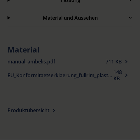
Fassung
und -größen oder als Vorhänger.
Auch als XL-Fassung zum Überziehen über die
Material und Aussehen
eigene Korrektionsfassung erhältlich sowie
spezielle Blendschutz-Brillenfassungen mit extra
tiefem Fassungsrand oben und breit angesetzten
Material
Bügeln mit Seitenfenstern.
manual_ambelis.pdf
711 KB
Lieferung erfolgt mit passendem Etui.
148
EU_Konformitaetserklaerung_fullrim_plastic_spectacle_frames_sun_protection_de.pdf
KB
Produktübersicht