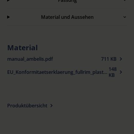
Fassung
und -größen oder als Vorhänger.
Auch als XL-Fassung zum Überziehen über die
Material und Aussehen
eigene Korrektionsfassung erhältlich sowie
spezielle Blendschutz-Brillenfassungen mit extra
tiefem Fassungsrand oben und breit angesetzten
Material
Bügeln mit Seitenfenstern.
manual_ambelis.pdf
711 KB
Lieferung erfolgt mit passendem Etui.
148
EU_Konformitaetserklaerung_fullrim_plastic_spectacle_frames_sun_protection_de.pdf
KB
Produktübersicht