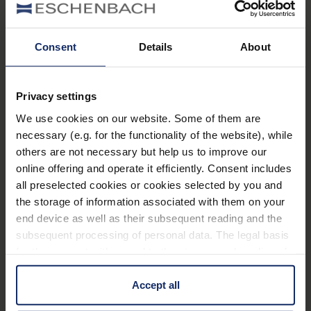
Filter
®
ambelis
75P
Consent
Details
About
Art. Nr. 1663475P
Vorteile
Privacy settings
Rundumschutz für die Augen vor schädlichen
We use cookies on our website. Some of them are
Sonnenstrahlen und störender Blendung
necessary (e.g. for the functionality of the website), while
others are not necessary but help us to improve our
Verbessern des Kontrastsehens
online offering and operate it efficiently. Consent includes
Gutes Aussehen und verbesserte
all preselected cookies or cookies selected by you and
the storage of information associated with them on your
Farbwahrnehmung gegenüber reinen
end device as well as their subsequent reading and the
Kantenfilterbrillen
subsequent processing of personal data. The legal basis
Auch in Ihrer individuellen Glasstärke für jede
for the consent with regard to the storage and reading of
beliebige Fassung erhältlich
information is Art. 25 para. 1 TDDDG and with regard to
the processing of personal data Art. 6 para. 1 lit. a
Accept all
GDPR. We also use cookies from third-party providers.