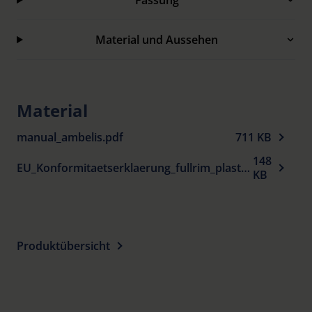
Fassung
und -größen oder als Vorhänger.
Auch als XL-Fassung zum Überziehen über die
Material und Aussehen
eigene Korrektionsfassung erhältlich sowie
spezielle Blendschutz-Brillenfassungen mit extra
tiefem Fassungsrand oben und breit angesetzten
Material
Bügeln mit Seitenfenstern.
manual_ambelis.pdf
711 KB
Lieferung erfolgt mit passendem Etui.
148
EU_Konformitaetserklaerung_fullrim_plastic_spectacle_frames_sun_protection_de.pdf
KB
Produktübersicht