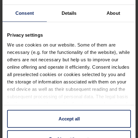
Filter
®
ambelis
active
Consent
Details
About
Art. Nr. 166351580
Privacy settings
Vorteile
We use cookies on our website. Some of them are
Rundumschutz für die Augen vor schädlichen
necessary (e.g. for the functionality of the website), while
others are not necessary but help us to improve our
Sonnenstrahlen und störender Blendung
online offering and operate it efficiently. Consent includes
Verbessern des Kontrastsehens
all preselected cookies or cookies selected by you and
Gutes Aussehen und verbesserte
the storage of information associated with them on your
end device as well as their subsequent reading and the
Farbwahrnehmung gegenüber reinen
subsequent processing of personal data. The legal basis
Kantenfilterbrillen
for the consent with regard to the storage and reading of
Auch in Ihrer individuellen Glasstärke für jede
information is Art. 25 para. 1 TDDDG and with regard to
beliebige Fassung erhältlich
the processing of personal data Art. 6 para. 1 lit. a
Accept all
GDPR. We also use cookies from third-party providers.
You can find a list of cookies under "Details". In these