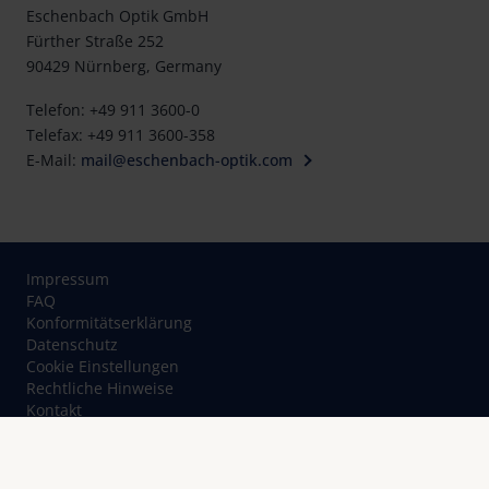
Eschenbach Optik GmbH
Fürther Straße 252
90429 Nürnberg, Germany
Telefon: +49 911 3600-0
Telefax: +49 911 3600-358
E-Mail:
mail@eschenbach-optik.com
Impressum
FAQ
Konformitätserklärung
Datenschutz
Cookie Einstellungen
Rechtliche Hinweise
Kontakt
© Eschenbach Optik GmbH 2026