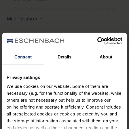
Drei Farbtemperaturen (warmweiß, neutralweiß,
tageslichtweiß) wählbar
Mehr erfahren
Beleuchtungsstärke je Farbtemperatur
unabhängig voneinander in 5 Stufen oder
stufenlos wählbar
Varianten
Zusätzliches Ambient-Light im Lampenschirm für
Consent
Details
About
stimmungsvolle Umgebungsbeleuchtung zum
Name
Artikelnummer
Gewicht
Hauptlicht oder als Orientierungslicht nutzbar
Privacy settings
Intuitive Bedienung über übersichtlich
elumentis®
LED,
angeordnete, gut fühlbare und klar definierte
We use cookies on our website. Some of them are
Netzversion
16040
1.940 g
necessary (e.g. for the functionality of the website), while
Taster (keine verwirrende Mehrfachbelegung der
mit Option für
others are not necessary but help us to improve our
Taster)
Akkubetrieb
online offering and operate it efficiently. Consent includes
Leuchtenkopf 90° schwenkbar, 45° seitlich
all preselected cookies or cookies selected by you and
elumentis®
kippbar
the storage of information associated with them on your
LED, für Netz-
end device as well as their subsequent reading and the