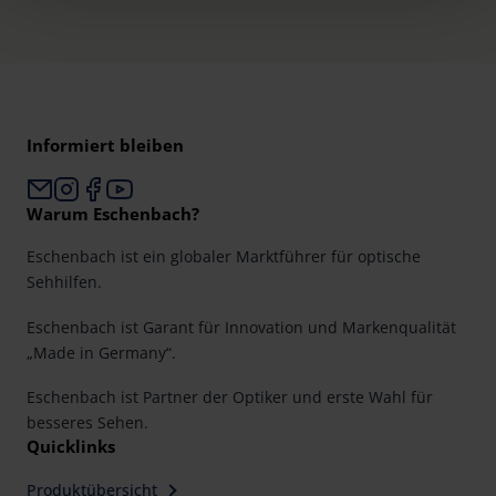
time and deselect cookies at any time (in the Privacy
Policy and in the footer of our website).
Further information on the procedures used and your
rights can be found in our
Privacy Policy
|
Imprint
Informiert bleiben
Warum Eschenbach?
Eschenbach ist ein globaler Marktführer für optische
Sehhilfen.
Eschenbach ist Garant für Innovation und Markenqualität
„Made in Germany“.
Eschenbach ist Partner der Optiker und erste Wahl für
besseres Sehen.
Quicklinks
Produktübersicht