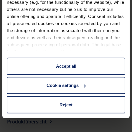
Weicher, leicht anpassbarer Sattelsteg.
necessary (e.g. for the functionality of the website), while
others are not necessary but help us to improve our
Lieferung im schwarzen Reißverschlussetui.
Anwendung
online offering and operate it efficiently. Consent includes
all preselected cookies or cookies selected by you and
Abmessungen
the storage of information associated with them on your
end device as well as their subsequent reading and the
subsequent processing of personal data. The legal basis
Optische Daten
for the consent with regard to the storage and reading of
information is Art. 25 para. 1 TDDDG and with regard to
the processing of personal data Art. 6 para. 1 lit. a
Accept all
GDPR. We also use cookies from third-party providers.
Material
You can find a list of cookies under "Details". In these
137
Cookie settings
cases, the consent in these cases the transfer of data to
EU_Konformitaetserklaerung_head_worn_visual_aids_de.pdf
KB
third countries, in particular to the U.S.A.
Reject
You can consent to the use of non-essential cookies by
Produktübersicht
clicking on the "Accept all" button or change your mind by
clicking on "Reject". You can access your settings at any