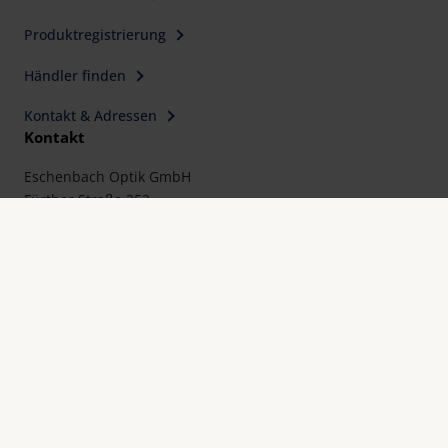
Produktregistrierung
Händler finden
Kontakt & Adressen
Kontakt
Eschenbach Optik GmbH
Fürther Straße 252
90429 Nürnberg, Germany
Telefon: +49 911 3600-0
Telefax: +49 911 3600-358
E-Mail:
mail@eschenbach-optik.com
Impressum
FAQ