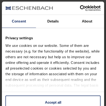
Ausstattung
In neuer, verbesserter Ausführung verfügbar:
Consent
Details
About
Neues Display mit einem helleren und klareren
Bild
Privacy settings
Optimierte Bildverarbeitung: Deutlich reduziertes
We use cookies on our website. Some of them are
Bildschirmrauschen in hohen Vergrößerungen
necessary (e.g. for the functionality of the website), while
others are not necessary but help us to improve our
Deutlich bessere Fotoqualität
online offering and operate it efficiently. Consent includes
Blaulichtfilter
Mehr erfahren
all preselected cookies or cookies selected by you and
the storage of information associated with them on your
Überblicksfunktion
end device as well as their subsequent reading and the
Zubehör
Info zum Batteriezustand
subsequent processing of personal data. The legal basis
Längere Akkulaufzeit von 3 Stunden
for the consent with regard to the storage and reading of
Eschenbach Optik veröffentlicht regelmäßig eine
information is Art. 25 para. 1 TDDDG and with regard to
Magnetisches Ladekabel für einfaches Ein- und
Aktualisierung der Software für die visolux DIGITAL
the processing of personal data Art. 6 para. 1 lit. a
Accept all