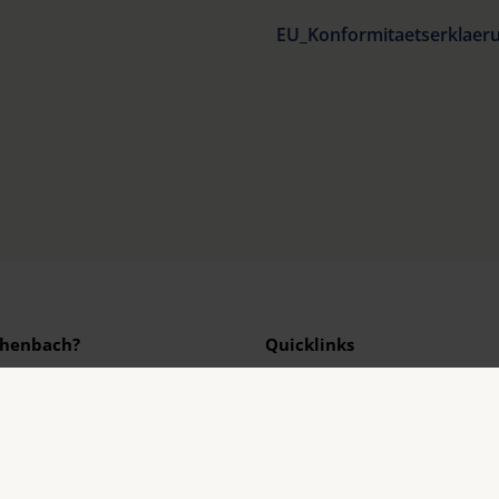
EU_Konformitaetserklaeru
henbach?
Quicklinks
st ein globaler
Produktübersicht
für optische Sehhilfen.
Produktregistrierung
st Garant für Innovation
Händler finden
ualität „Made in