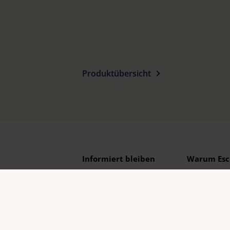
Produktübersicht
Informiert bleiben
Warum Esc
Eschenbach i
Marktführer 
Eschenbach i
und Markenq