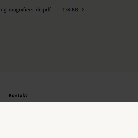
ng_magnifiers_de.pdf
134 KB
Kontakt
Eschenbach Optik GmbH
Fürther Straße 252
90429 Nürnberg, Germany
Telefon: +49 911 3600-0