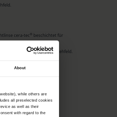
hfeld.
®
htlinse cera-tec
beschichtet für
ungsfreie Abbildung.
linse für ein noch größeres Sehfeld.
06
einsetzbar.
About
t Lesestab 5,6x.
website), while others are
cludes all preselected cookies
evice as well as their
onsent with regard to the