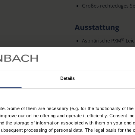
Großes rechteckiges Se
Ausstattung
®
Asphärische PXM
-Leic
randscharfe, verzeichn
Mit abnehmbarer Zusatz
Mit Lesestab Art. Nr.
26
Details
Gesamtvergrößerung mi
Zubehör
. Some of them are necessary (e.g. for the functionality of the 
Lesestab Art. Nr.
2606
improve our online offering and operate it efficiently. Consent in
nd the storage of information associated with them on your end d
ubsequent processing of personal data. The legal basis for the c