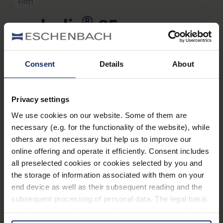
Filtri
®
ambelis
85
Art. Nr. 1663985
Vantaggi
Consent
Details
About
Protezione completa degli occhi contro i danni
dell‘irradiazione solare e il fastidio del riverbero
Privacy settings
Migliore visione ad alto contrasto
We use cookies on our website. Some of them are
necessary (e.g. for the functionality of the website), while
L‘estetica accattivante di ambelis li fa sembrare
others are not necessary but help us to improve our
dei normali occhiali da sole
online offering and operate it efficiently. Consent includes
Migliore percezione dei colori rispetto ai semplici
all preselected cookies or cookies selected by you and
the storage of information associated with them on your
occhiali con filtri cut-off
end device as well as their subsequent reading and the
Ideali in caso di permanenza prolungata
subsequent processing of personal data. The legal basis
all‘aperto, per praticare sport invernali, se gli
for the consent with regard to the storage and reading of
occhi sono sensibili alle luci abbaglianti, se si
information is Art. 25 para. 1 TDDDG and with regard to