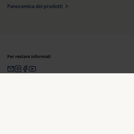
Panoramica dei prodotti
Per restare informati
Perché Eschenbach?
Eschenbach è leader mondiale nel mercato degli ausili
visivi.
Eschenbach è garanzia di innovazione e qualità di marca
“Made in Germany“.
Eschenbach è partner di negozi di ottica e la prima scelta
per il miglioramento della vista.