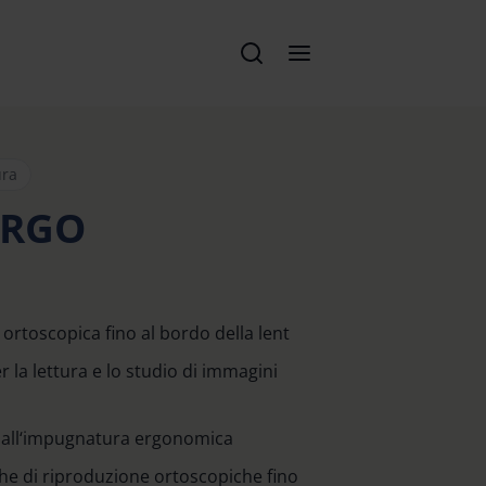
ura
ERGO
 ortoscopica fino al bordo della lent
r la lettura e lo studio di immagini
 all‘impugnatura ergonomica
iche di riproduzione ortoscopiche fino