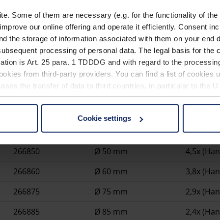
. Some of them are necessary (e.g. for the functionality of the 
improve our online offering and operate it efficiently. Consent in
nd the storage of information associated with them on your end d
Materiale
ubsequent processing of personal data. The legal basis for the c
Dichiarazione_di_conformi
ation is Art. 25 para. 1 TDDDG and with regard to the processing
okies from third-party providers. You can find a list of cookies u
ses the transfer of data to third countries, in particular to the 
Cookie settings
 non-essential cookies by clicking on the "Accept all" button or
Codice articolo
Dimensioni lente
Ingrand
our settings at any time and deselect cookies at any time (in th
266850
Ø 50 mm
4,5x (Ha
rocedures used and your rights can be found in our
Privacy Poli
266860
Ø 60 mm
3,8x (Ha
266875
Ø 75 mm
2,9x (Ha
266885
Ø 85 mm
2,4x (Ha