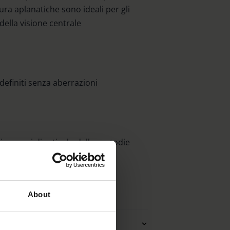
tura aplanatiche sono ideali per gli
 della visione centrale
efiniti senza aberrazioni
 i numeri di articolo delle custodie
ella.
About
à delle lenti (Loupes)