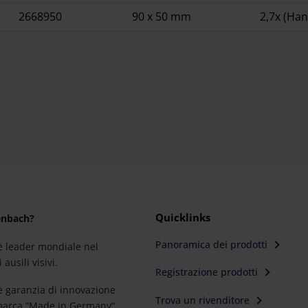
2668950
90 x 50 mm
2,7x (Ha
Quicklinks
enbach?
Panoramica dei prodotti
 leader mondiale nel
ausili visivi.
Registrazione prodotti
 garanzia di innovazione
Trova un rivenditore
 marca “Made in Germany“.