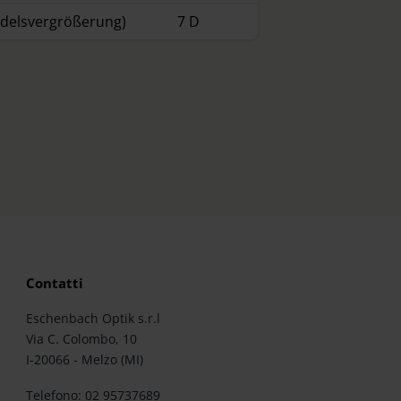
ndelsvergrößerung)
7 D
Contatti
Eschenbach Optik s.r.l
Via C. Colombo, 10
I-20066 - Melzo (MI)
Telefono: 02 95737689