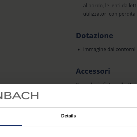
al bordo, le lenti da let
utilizzatori con perdita
Dotazione
Immagine dai contorni d
Accessori
Custodia in finta pelle. Per
abbinate, consultare la tab
Dati tecnici
Details
Propriet