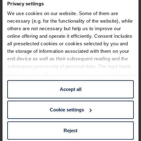
Privacy settings
We use cookies on our website. Some of them are
necessary (e.g. for the functionality of the website), while
Panoramica dei prodotti
others are not necessary but help us to improve our
online offering and operate it efficiently. Consent includes
all preselected cookies or cookies selected by you and
the storage of information associated with them on your
end device as well as their subsequent reading and the
subsequent processing of personal data. The legal basis
for the consent with regard to the storage and reading of
Per restare informati
information is Art. 25 para. 1 TDDDG and with regard to
the processing of personal data Art. 6 para. 1 lit. a
Accept all
Perché Eschenbach?
GDPR. We also use cookies from third-party providers.
You can find a list of cookies under "Details". In these
Eschenbach è leader mondiale nel mercato degli ausili
Cookie settings
cases, the consent in these cases the transfer of data to
visivi.
third countries, in particular to the U.S.A.
Eschenbach è garanzia di innovazione e qualità di marca
Reject
“Made in Germany“.