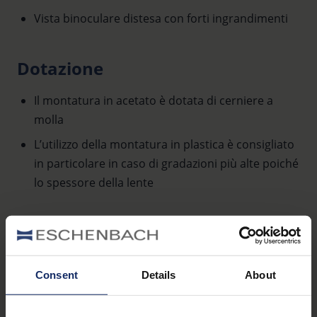
Vista binoculare distesa con forti ingrandimenti
Dotazione
Il montatura in acetato è dotata di cerniere a
molla
L’utilizzo della montatura in plastica è consigliato
in particolare in caso di gradazioni più alte poiché
lo spessore della lente
Materiale
manual_prismatic bino comfort.pdf
539 KB
Consent
Details
About
148
Dichiarazione_di_conformita_UE_head_worn_visual_aids_it.pdf
KB