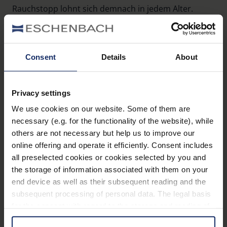
Rauchstopp lohnt sich demnach in jedem Alter.
Schon gewusst?
Auch das Rauchen von
E-
Zigaretten
kann sich negativ auf die
Consent
Details
About
Augengesundheit auswirken. Besonders bei jungen
Menschen, bei denen diese Produkte häufig beliebt
sind, ist das ein
unterschätzter Risikofaktor
. E-
Privacy settings
Zigaretten enthalten in der Regel Nikotin, das die
We use cookies on our website. Some of them are
Blutgefäße verengen und die Durchblutung im Auge
necessary (e.g. for the functionality of the website), while
beeinträchtigen kann. Zudem können enthaltene
others are not necessary but help us to improve our
Zusatzstoffe und Aerosole
entzündliche Prozesse
online offering and operate it efficiently. Consent includes
im Auge fördern.
all preselected cookies or cookies selected by you and
the storage of information associated with them on your
end device as well as their subsequent reading and the
subsequent processing of personal data. The legal basis
Ganzheitliche Ansätze
for the consent with regard to the storage and reading of
information is Art. 25 para. 1 TDDDG and with regard to