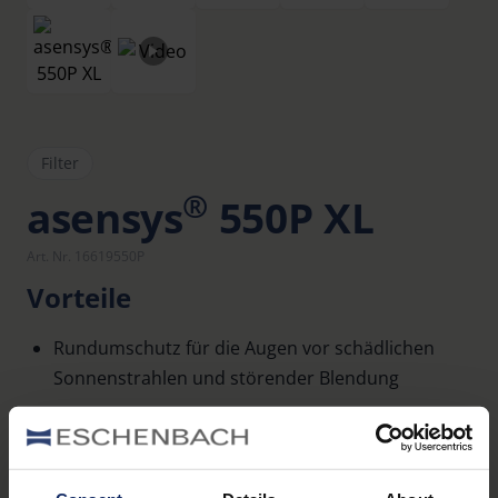
Filter
®
asensys
550P XL
Art. Nr. 16619550P
Vorteile
Rundumschutz für die Augen vor schädlichen
Sonnenstrahlen und störender Blendung
Verbessern des Kontrastsehens
Auch in Ihrer individuellen Glasstärke für jede
beliebige Fassung erhältlich