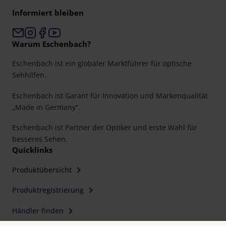
Informiert bleiben
Warum Eschenbach?
Eschenbach ist ein globaler Marktführer für optische
Sehhilfen.
Eschenbach ist Garant für Innovation und Markenqualität
„Made in Germany“.
Eschenbach ist Partner der Optiker und erste Wahl für
besseres Sehen.
Quicklinks
Produktübersicht
Produktregistrierung
Händler finden