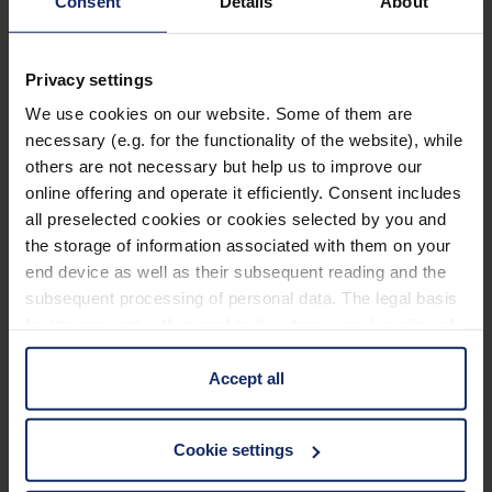
Consent
Details
About
Ausstattung
Privacy settings
100% UV-Schutz und bis zu 99%
We use cookies on our website. Some of them are
necessary (e.g. for the functionality of the website), while
Blaulichtabsorption.
others are not necessary but help us to improve our
Verbessertes Kontrastsehen und Minimierung
online offering and operate it efficiently. Consent includes
der Blendung durch Blocken von UV-Licht und
all preselected cookies or cookies selected by you and
kurzwelligen, energiereichen Lichtanteilen.
the storage of information associated with them on your
end device as well as their subsequent reading and the
Lieferbar in den Varianten 450 nm, 511 nm, 527
subsequent processing of personal data. The legal basis
nm und 550 nm Kantenfilter, sowie jeweils
for the consent with regard to the storage and reading of
polarisiert.
Mehr erfahren
information is Art. 25 para. 1 TDDDG and with regard to
Je nach Modell Belüftungsschlitze gegen
the processing of personal data Art. 6 para. 1 lit. a
Accept all
GDPR. We also use cookies from third-party providers.
Beschlagen zwischen Bügel und Mittelteil.
Technische Daten
You can find a list of cookies under "Details". In these
Lieferbar in verschiedenen Fassungsmodellen
Cookie settings
cases, the consent in these cases the transfer of data to
und -größen oder als Vorhänger.
third countries, in particular to the U.S.A.
Filter